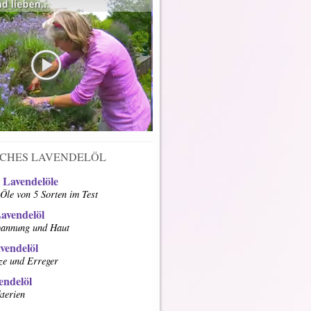
SCHES LAVENDELÖL
 Lavendelöle
Öle von 5 Sorten im Test
avendelöl
pannung und Haut
vendelöl
ze und Erreger
endelöl
terien