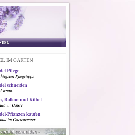
NDEL
EL IM GARTEN
del Pflege
htigsten Pflegetipps
del schneiden
d wann.
n, Balkon und Kübel
ula zu Hause
del-Pflanzen kaufen
 und im Gartencenter