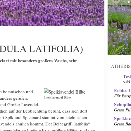
DULA LATIFOLIA)
delart mit besonders großem Wuchs, sehr
ÄTHERI
Test
>40 
Echtes L
m botanischen und
Für Ents
 anders gerufen:
Speiklavendel Blüte
Schopfla
 und Großer Lavendel.
Gegen Pil
ich auf der Beobachtung beruht, dass sich dort
Wort Spik und Spicanard stammt vom lateinischen
Speiklav
ndels ähnlich kommt. Der Beibegriff „latifolia“
Gegen Bak
 Lavendelarten breitere bzw. größere Blätter und den