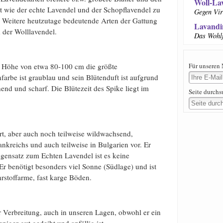
Woll-La
t wie der echte Lavendel und der Schopflavendel zu
Gegen Vir
n. Weitere heutzutage bedeutende Arten der Gattung
Lavandi
 der Wolllavendel.
Das Wohlf
er Höhe von etwa 80-100 cm die größte
Für unseren 
farbe ist graublau und sein Blütenduft ist aufgrund
nd und scharf. Die Blütezeit des Spike liegt im
Seite durch
rt, aber auch noch teilweise wildwachsend,
kreichs und auch teilweise in Bulgarien vor. Er
ensatz zum Echten Lavendel ist es keine
r benötigt besonders viel Sonne (Südlage) und ist
rstoffarme, fast karge Böden.
er Verbreitung, auch in unseren Lagen, obwohl er ein
iger gut gedeiht und anfällig ist.