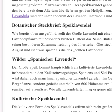
insgesamt größeren Pflanzenwuchs an. Der Speiklavendel gehör
den bereits seit dem Altertum überlieferten großen Heilpflanze
Lavandula
sind der unter anderem der Lavendel Intermedia und
Botanischer Steckbrief: Speiklavendel
Wie bereits oben ausgeführt, stellt der Große Lavendel mit ein
Lavendelpflanze mit besonders breiten Blättern dar. Seine Blüten
seiner besonderen Zusammensetzung des ätherischen Öles steche
August und ist etwas später als die des „echten Lavendels“.
Wilder „Spanischer Lavendel“
Der Große Speik kommt hauptsächlich als kultivierte Lavendela
insbesondere in den Kalksteinvorgebirgen Spaniens und Süd-Fran
wird daher auch manchmal Spanischer Lavendel gerufen. Im Geg
Bergpflanze, sondern gedeiht unterhalb von 600 Höhenmetern. E
sensibel auf Staunässe. Wie alle Lavendelarten mag er gerne näh
Kultivierter Speiklavendel
Die kultivierte Form des Speiklavendels erfreut sich recht groß
so großer Sonnenliebhaber ist und in Mittel- und Nordeuropa wen