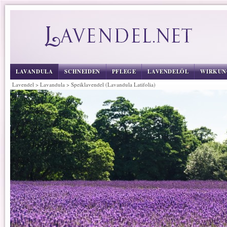
LAVANDULA
SCHNEIDEN
PFLEGE
LAVENDELÖL
WIRKUN
Lavendel
>
Lavandula
>
Speiklavendel (Lavandula Latifolia)