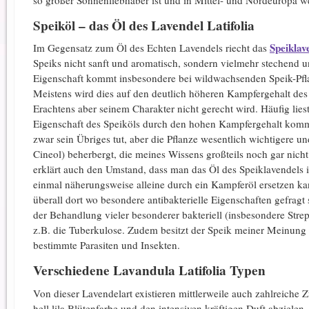
Speiköl – das Öl des Lavendel Latifolia
Speiklav
Im Gegensatz zum Öl des Echten Lavendels riecht das
Speiks nicht sanft und aromatisch, sondern vielmehr stechend u
Eigenschaft kommt insbesondere bei wildwachsenden Speik-Pfl
Meistens wird dies auf den deutlich höheren Kampfergehalt des
Erachtens aber seinem Charakter nicht gerecht wird. Häufig li
Eigenschaft des Speiköls durch den hohen Kampfergehalt kommt.
zwar sein Übriges tut, aber die Pflanze wesentlich wichtigere un
Cineol) beherbergt, die meines Wissens großteils noch gar nicht 
erklärt auch den Umstand, dass man das Öl des Speiklavendels i
einmal näherungsweise alleine durch ein Kampferöl ersetzen kan
überall dort wo besondere antibakterielle Eigenschaften gefragt s
der Behandlung vieler besonderer bakteriell (insbesondere Str
z.B. die Tuberkulose. Zudem besitzt der Speik meiner Meinung
bestimmte Parasiten und Insekten.
Verschiedene Lavandula Latifolia Typen
Von dieser Lavendelart existieren mittlerweile auch zahlreiche
hell lila Blütenfarbe und den intensiven kräftigen Duft abzielen.