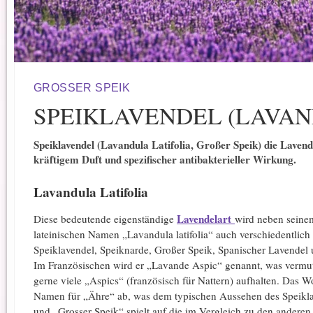
GROSSER SPEIK
SPEIKLAVENDEL (LAVAN
Speiklavendel (Lavandula Latifolia, Großer Speik) die Laven
kräftigem Duft und spezifischer antibakterieller Wirkung.
Lavandula Latifolia
Lavendelart
Diese bedeutende eigenständige
wird neben seine
lateinischen Namen „Lavandula latifolia“ auch verschiedentlich
Speiklavendel, Speiknarde, Großer Speik, Spanischer Lavendel
Im Französischen wird er „Lavande Aspic“ genannt, was vermutl
gerne viele „Aspics“ (französisch für Nattern) aufhalten. Das 
Namen für „Ähre“ ab, was dem typischen Aussehen des Speiklave
und „Grosser Speik“ spielt auf die im Vergleich zu den anderen