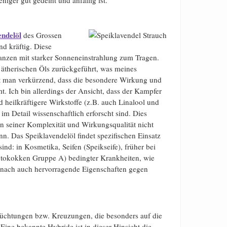
endelöl
des Grossen
nd kräftig. Diese
anzen mit starker Sonneneinstrahlung zum Tragen.
 ätherischen Öls zurückgeführt, was meines
est man verkürzend, dass die besondere Wirkung und
 Ich bin allerdings der Ansicht, dass der Kampfer
d heilkräftigere Wirkstoffe (z.B. auch Linalool und
im Detail wissenschaftlich erforscht sind. Dies
n seiner Komplexität und Wirkungsqualität nicht
n. Das Speiklavendelöl findet spezifischen Einsatz
ind: in Kosmetika, Seifen (Speikseife), früher bei
eptokokken Gruppe A) bedingter Krankheiten, wie
 nach auch hervorragende Eigenschaften gegen
 Züchtungen bzw. Kreuzungen, die besonders auf die
 Eine bekannte Hybride ist in dieser Hinsicht die