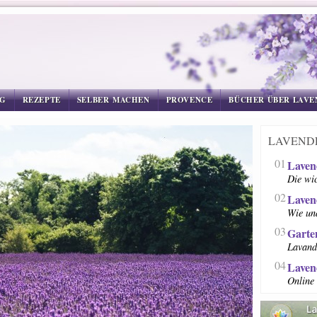
G
REZEPTE
SELBER MACHEN
PROVENCE
BÜCHER ÜBER LAVE
LAVEND
01
Laven
Die wic
02
Laven
Wie un
03
Garte
Lavand
04
Laven
Online