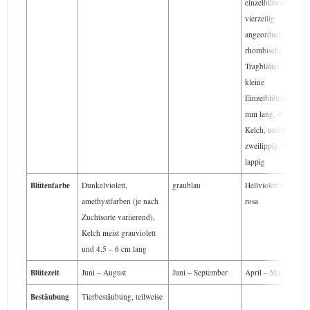
einzelblüten,
vierzeilig
angeordnete
rhombische
Tragblätter. Sehr
kleine
Einzelblüten: 6-8
mm lang, 4-6 mm
Kelch, undeutlich
zweilippig, 5-
lappig
Blütenfarbe
Dunkelviolett,
graublau
Hellviolett bis
amethystfarben (je nach
rosa
Zuchtsorte variierend),
Kelch meist grauviolett
und 4,5 – 6 cm lang
Blütezeit
Juni – August
Juni – September
April – Mai
Bestäubung
Tierbestäubung, teilweise