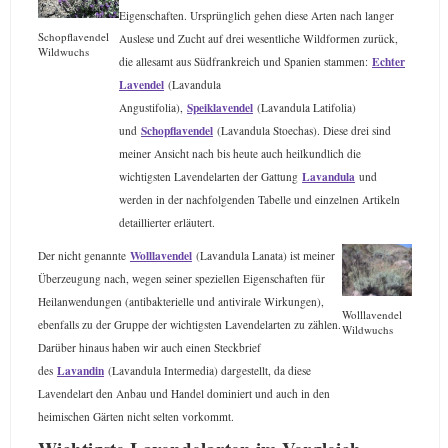
Eigenschaften. Ursprünglich gehen diese Arten nach langer
Schopflavendel
Auslese und Zucht auf drei wesentliche Wildformen zurück,
Wildwuchs
Echter
die allesamt aus Südfrankreich und Spanien stammen:
Lavendel
(Lavandula
Speiklavendel
Angustifolia),
(Lavandula Latifolia)
Schopflavendel
und
(Lavandula Stoechas). Diese drei sind
meiner Ansicht nach bis heute auch heilkundlich die
Lavandula
wichtigsten Lavendelarten der Gattung
und
werden in der nachfolgenden Tabelle und einzelnen Artikeln
detaillierter erläutert.
Wolllavendel
Der nicht genannte
(Lavandula Lanata) ist meiner
Überzeugung nach, wegen seiner speziellen Eigenschaften für
Heilanwendungen (antibakterielle und antivirale Wirkungen),
Wolllavendel
ebenfalls zu der Gruppe der wichtigsten Lavendelarten zu zählen.
Wildwuchs
Darüber hinaus haben wir auch einen Steckbrief
Lavandin
des
(Lavandula Intermedia) dargestellt, da diese
Lavendelart den Anbau und Handel dominiert und auch in den
heimischen Gärten nicht selten vorkommt.