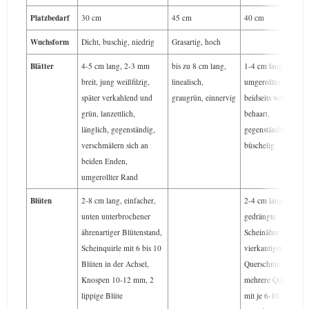
Platzbedarf
30 cm
45 cm
40 cm
Wuchsform
Dicht, buschig, niedrig
Grasartig, hoch
Blätter
4-5 cm lang, 2-3 mm
bis zu 8 cm lang,
1-4 cm lang,
breit, jung weißfilzig,
linealisch,
umgerollter Rand,
später verkahlend und
graugrün, einnervig
beidseits weich
grün, lanzettlich,
behaart,
länglich, gegenständig,
gegenständig, teils
verschmälern sich an
büschelig
beiden Enden,
umgerollter Rand
Blüten
2-8 cm lang, einfacher,
2-4 cm lang, dicht
unten unterbrochener
gedrängte
ährenartiger Blütenstand,
Scheinähre,
Scheinquirle mit 6 bis 10
vierkantiger
Blüten in der Achsel,
Querschnitt,
Knospen 10-12 mm, 2
mehrere Quirle
lippige Blüte
mit je 6-10