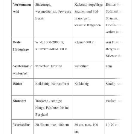
Vorkommen
Südeuropa,
Kalksteinvorgebirge
Heimat Portugal,
westmediterran, Provence
Spanien und Süd-
Südfrankreich,
wild
Berge
Frankreich,
Spanien,
teilweise Bulgarien
Griechenland,
Anbau in Indien
Beste
Wild: 1000-2000 m,
Kleiner 600 m
Am Fusse von
Kultiviert: 600-1000 m
Bergen in
Höhenlage
Meeresnähe
Winterhart /
winterhart, frostfest
winterhart
nein
winterfest
Böden
Kalkhaltig, nährstoffarm
Kalkhaltig
Sandig, sauer
Standort
Trockene , sonnige
trocken, sonnig
Hänge, Felsfluren bis ins
Bergland
Wuchshöhe
20-50 cm, max. 100 cm
80 cm, max. 100
10-70 cm
cm