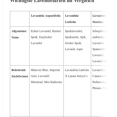
Wichtigste Lavendelarten im Vergleich
Lavandula Angustifolia
Lavandula
Lavandula
Latifolia
Stoechas
Allgemeiner
Echter Lavendel, Kleiner
Speiklavendel,
Schopflavendel,
Speik, Englischer
Speiknarde, Spik,
arabischer
Name
Lavendel
Großer Speik,
Lavendel,
Lavande Aspic
Spanischer
Lavendel,
Lavande maritime
Bedeutende
Hidecote Blue, Imperial
Lavandula Latifolia
Lavandula
Gem, Lavendel
X Lanata Sawyer’s
Canariensis,
Zuchtformen
Munstead, Miss Katherine
Pedunculata,
Pinnata, Viridis