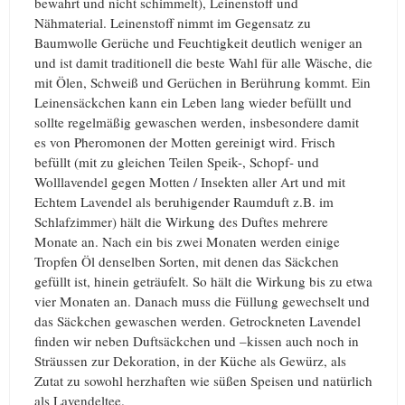
bewahrt und nicht schimmelt), Leinenstoff und
Nähmaterial. Leinenstoff nimmt im Gegensatz zu
Baumwolle Gerüche und Feuchtigkeit deutlich weniger an
und ist damit traditionell die beste Wahl für alle Wäsche, die
mit Ölen, Schweiß und Gerüchen in Berührung kommt. Ein
Leinensäckchen kann ein Leben lang wieder befüllt und
sollte regelmäßig gewaschen werden, insbesondere damit
es von Pheromonen der Motten gereinigt wird. Frisch
befüllt (mit zu gleichen Teilen Speik-, Schopf- und
Wolllavendel gegen Motten / Insekten aller Art und mit
Echtem Lavendel als beruhigender Raumduft z.B. im
Schlafzimmer) hält die Wirkung des Duftes mehrere
Monate an. Nach ein bis zwei Monaten werden einige
Tropfen Öl denselben Sorten, mit denen das Säckchen
gefüllt ist, hinein geträufelt. So hält die Wirkung bis zu etwa
vier Monaten an. Danach muss die Füllung gewechselt und
das Säckchen gewaschen werden. Getrockneten Lavendel
finden wir neben Duftsäckchen und –kissen auch noch in
Sträussen zur Dekoration, in der Küche als Gewürz, als
Zutat zu sowohl herzhaften wie süßen Speisen und natürlich
als Lavendeltee.