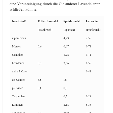
eine Verunreinigung durch die Öle anderer Lavendelarten
schließen könnte.
Inhaltsstoff
Echter Lavendel
Speiklavendel
Lavandin
(Frankreich)
(Spanien)
(Frankreich)
alpha-Pinen
4,23
2,59
Myrcen
0,6
0,67
0,71
Camphen
1,78
1,11
beta-Pinen
0,3
3,56
0,59
delta-3-Caren
0,41
cis-Ocimen
3,6
i.S.
p-Cymen
0,8
0,8
Terpinolen
0,2
0,28
Limonen
2,18
6,33
1.8-Cineol
3,2
30,89
7,44