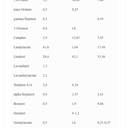
trans-Ocimen
0,2
0,25
gamma-Terpinen
0,3
0,19
3-Octonon
0,4
i.S.
Campher
3,9
12,85
7,45
Linalylacetat
41,8
1,04
17,49
Linalool
28,4
42,1
33,36
Lavandulol
1,3
Lavandulylacetat
2,1
Terpinen-4-ol
2,4
0,34
alpha-Terpineol
0,9
1,57
2,41
Borneol
0,5
1,9
9,86
Geraniol
0-1,2
Geranylacetat
0,5
i.S.
0,21-0,37