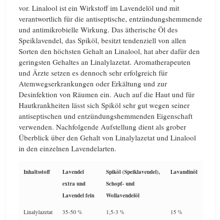
vor. Linalool ist ein Wirkstoff im Lavendelöl und mit
verantwortlich für die antiseptische, entzündungshemmende
und antimikrobielle Wirkung. Das ätherische Öl des
Speiklavendel, das Spiköl, besitzt tendenziell von allen
Sorten den höchsten Gehalt an Linalool, hat aber dafür den
geringsten Gehaltes an Linalylazetat. Aromatherapeuten
und Ärzte setzen es dennoch sehr erfolgreich für
Atemwegserkrankungen oder Erkältung und zur
Desinfektion von Räumen ein. Auch auf die Haut und für
Hautkrankheiten lässt sich Spiköl sehr gut wegen seiner
antiseptischen und entzündungshemmenden Eigenschaft
verwenden. Nachfolgende Aufstellung dient als grober
Überblick über den Gehalt von Linalylazetat und Linalool
in den einzelnen Lavendelarten.
Inhaltsstoff
Lavendel
Spiköl (Speiklavendel),
Lavandinöl
extra und
Schopf- und
Lavendel fein
Wollavendelöl
Linalylazetat
35-50 %
1,5-3 %
15 %