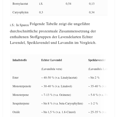
Bornylacetat
i.S.
0,54
0,13
Caryophylen
0,3
0,34
Folgende Tabelle zeigt die ungefähre
i.S.: In Spuren
durchschnittliche prozentuale Zusammensetzung der
enthaltenen Stoffgruppen der Lavendelarten Echter
Lavendel, Speiklavendel und Lavandin im Vergleich.
Inhaltstoffe
Echter Lavendel
Speiklavendel
(Lavandula vera)
(Lavandula Latifolia)
Ester
~ 40-50 % (v.a. Linalylacetat)
~ bis 2 %
Monoterpenole
~ 30-40 % (v.a. Linalool)
~ 35-40 % (v.a. Linaloo
Monoterpene
~ 7-13 % (v.a. Ocimene)
~ 5-8 % (v.a. Pinene)
Sesquiterpene
~ bis 8 % (v.a. beta-Caryophyllen)
~ 1-2 %
Oxide
~ bis 1,5 % (v.a. 1.8-Cineol)
~ 25-35 % (v.a. 1.8-Cin