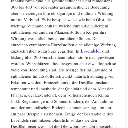
Inhaltsstoffen sind aus gesundheitlicher Sicht mindestens
300 bis 400 von relevanter gesundheitlicher Bedeutung
aber sie erzeugen ihre einzigartige und optimale Wirkung
nur im Verbund. Es ist beispielsweise wie beim Obst, das
wichtige Vitamine enthält, welche durch die außerdem
enthaltenen sekundären Pflanzenstoffe im Körper ihre
Wirkung wesentlich besser entfalten können. Den
einzelnen extrahierten Einzelstoffen eine alleinige Wirkung
Lavendelöl
zuzuschreiben ist zu kurz gegriffen. In
sind
bislang über 200 verschiedene Inhaltsstoffe nachgewiesen
worden. Wir schätzen, dass insgesamt aber etwa doppelt so
viele von Bedeutung sind. Die Menge der im Lavendelöl
enthaltenen Inhaltsstoffe schwankt natürlich abhängig von
Faktoren wie dem Erntezeitpunkt, der Destillationsdauer, -
temperatur und -methode, der Qualität und dem Alter der
Pflanzen, der Lavendelart, dem vorherrschenden Klima
(inkl. Regenmenge und Sonnenstunden), der Anbauhöhe
und der mineralischen Bodenzusammensetzung, um nur
ein paar Beispiele zu nennen. Einige der Bestandteile des
Lavendels sind hitzeempfindlich, so dass sie den
Destillationsprozess bei der Ölgewinnung nicht überstehen.