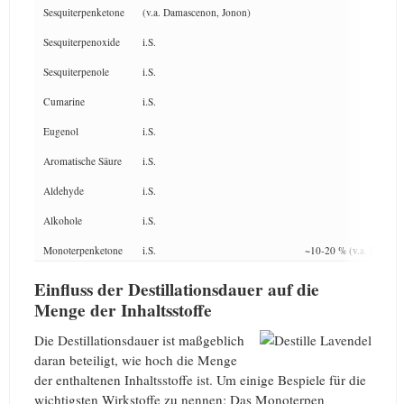
Sesquiterpenketone
(v.a. Damascenon, Jonon)
Sesquiterpenoxide
i.S.
Sesquiterpenole
i.S.
Cumarine
i.S.
Eugenol
i.S.
Aromatische Säure
i.S.
Aldehyde
i.S.
Alkohole
i.S.
Monoterpenketone
i.S.
~10-20 % (v.a. Kampfe
Einfluss der Destillationsdauer auf die
Menge der Inhaltsstoffe
Die Destillationsdauer ist maßgeblich
daran beteiligt, wie hoch die Menge
der enthaltenen Inhaltsstoffe ist. Um einige Bespiele für die
wichtigsten Wirkstoffe zu nennen: Das Monoterpen