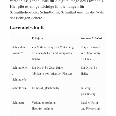
vernachlässigende Rolle für die gute Pflege des Lavendels.
Hier gibt es einige wichtige Empfehlungen für
Schnitthöhe-/tiefe, Schnittform, Schnittart und für die Wahl
der richtigen Schere.
Lavendelschnitt
Frühjahr
Sommer / Herbst
Schneiden:
Zur Verhinderung von Verkahlung,
Empfehlenswert
Warum?
für einen dichten und kompakten
zur Pflege, nötig
Wuchs
für Ernte
Schnitthöhe
Ein Drittel bis Zwei Drittel
Ein Drittel bis
/
(abhängig vom Alter der Pflanze)
Hälfte
Schnitttiefe
Schnittform
Kompakt, gleichmäßig
Buschig,
gleichmäßig
Schnittart
Verjüngungsschnitt,
Leichter Form-
Hauptformschnitt
und Pflegeschnitt